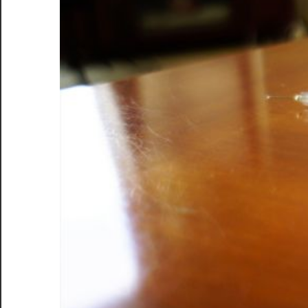
あ
な
た
の
毎
日
を
サ
ポ
ー
ト
し
ま
す！